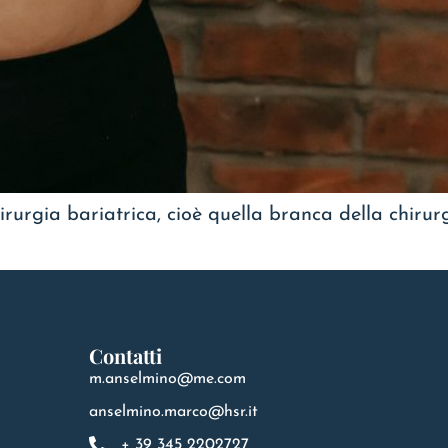
hirurgia bariatrica, cioè quella branca della chirur
Contatti
m.anselmino@me.com
anselmino.marco@hsr.it
+ 39 345 2202727