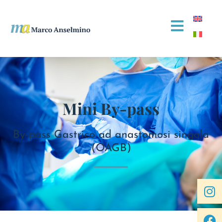
Mini By-pass
By-pass Gastrico ad anastomosi singola
(OAGB)